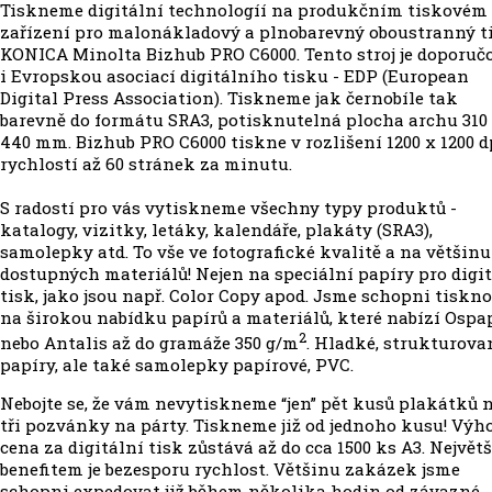
Tiskneme digitální technologíí na produkčním tiskovém
zařízení pro malonákladový a plnobarevný oboustranný t
KONICA Minolta Bizhub PRO C6000. Tento stroj je doporuč
i Evropskou asociací digitálního tisku - EDP (European
Digital Press Association). Tiskneme jak černobíle tak
barevně do formátu SRA3, potisknutelná plocha archu 310
440 mm. Bizhub PRO C6000 tiskne v rozlišení 1200 x 1200 d
rychlostí až 60 stránek za minutu.
S radostí pro vás vytiskneme všechny typy produktů -
katalogy, vizitky, letáky, kalendáře, plakáty (SRA3),
samolepky atd. To vše ve fotografické kvalitě a na většinu
dostupných materiálů! Nejen na speciální papíry pro digi
tisk, jako jsou např. Color Copy apod. Jsme schopni tiskn
na širokou nabídku papírů a materiálů, které nabízí Ospa
2
nebo Antalis až do gramáže 350 g/m
. Hladké, strukturova
papíry, ale také samolepky papírové, PVC.
Nebojte se, že vám nevytiskneme “jen” pět kusů plakátků 
tři pozvánky na párty. Tiskneme již od jednoho kusu! Výh
cena za digitální tisk zůstává až do cca 1500 ks A3. Největ
benefitem je bezesporu rychlost. Většinu zakázek jsme
schopni expedovat již během několika hodin od závazné