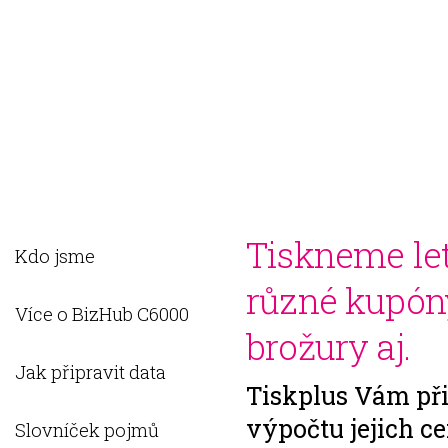
O NÁS
PRODUKTY
FAQ
KONTAKTY
REGISTR
Tiskneme let
Kdo jsme
různé kupóny
Více o BizHub C6000
brožury aj.
Jak připravit data
Tiskplus Vám při
výpočtu jejich c
Slovníček pojmů