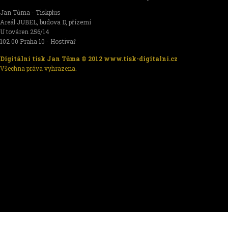
Jan Tůma - Tiskplus
Areál JUBEL, budova D, přízemí
U továren 256/14
102 00 Praha 10 - Hostivař
Digitální tisk Jan Tůma © 2012
www.tisk-digitalni.cz
Všechna práva vyhrazena.