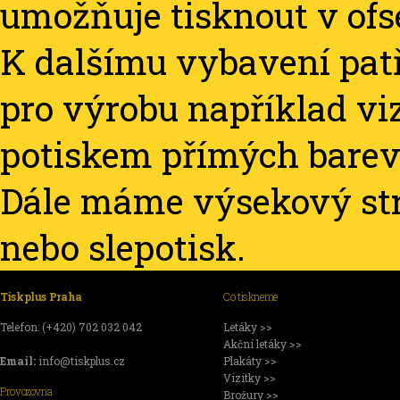
umožňuje tisknout v ofse
K dalšímu vybavení patř
pro výrobu například vi
potiskem přímých barev
Dále máme výsekový stro
nebo slepotisk.
Tiskplus Praha
Co tiskneme
Telefon: (+420) 702 032 042
Letáky >>
Akční letáky >>
Email:
info@tiskplus.cz
Plakáty >>
Vizitky >>
Provozovna
Brožury >>