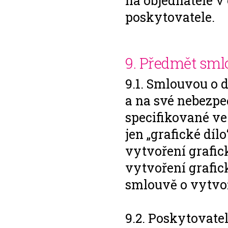
na objednatele v
poskytovatele.
9. Předmět sml
9.1. Smlouvou o 
a na své nebezpeč
specifikované ve
jen „grafické díl
vytvoření grafic
vytvoření grafic
smlouvě o vytvoř
9.2. Poskytovate