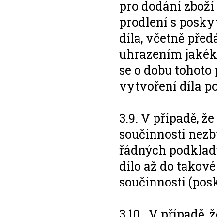
pro dodání zboží 
prodlení s posky
díla, včetně pře
uhrazením jakéko
se o dobu tohoto
vytvoření díla p
3.9. V případě, ž
součinnosti nezb
řádných podkladů
dílo až do takové
součinnosti (pos
3.10. V případě, 