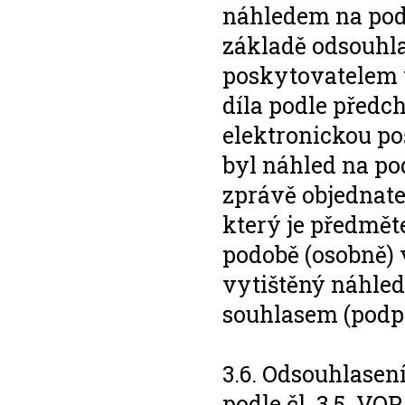
náhledem na podo
základě odsouhla
poskytovatelem 
díla podle předch
elektronickou poš
byl náhled na pod
zprávě objednate
který je předmět
podobě (osobně) 
vytištěný náhle
souhlasem (podpi
3.6. Odsouhlasen
podle čl. 3.5. VO