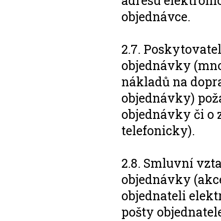
adresu elektroni
objednávce.
2.7. Poskytovate
objednávky (množ
nákladů na dopr
objednávky) požá
objednávky či o 
telefonicky).
2.8. Smluvní vzt
objednávky (akce
objednateli elekt
pošty objednatel