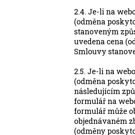
2.4. Je-li na we
(odměna poskyto
stanoveným způso
uvedena cena (od
Smlouvy stanove
2.5. Je-li na we
(odměna poskyto
následujícím zp
formulář na web
formulář může o
objednávaném zbo
(odměny poskyto