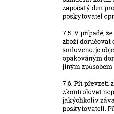
započatý den prod
poskytovatel op
7.5. V případě, ž
zboží doručovat
smluveno, je obj
opakováným doru
jiným způsobem 
7.6. Při převzetí
zkontrolovat nep
jakýchkoliv záva
poskytovateli. Př