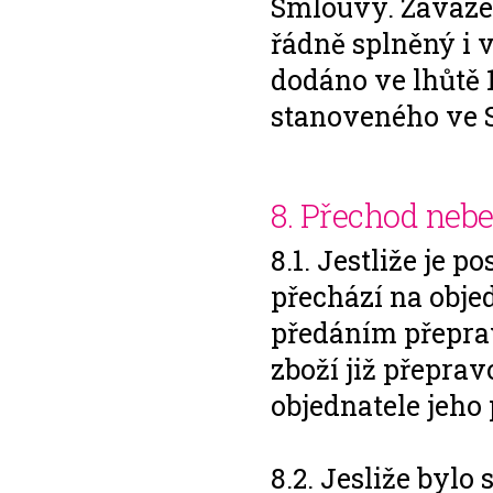
Smlouvy. Závazek
řádně splněný i 
dodáno ve lhůtě 
stanoveného ve 
8. Přechod nebe
8.1. Jestliže je 
přechází na obje
předáním přeprav
zboží již přepra
objednatele jeho
8.2. Jesliže bylo