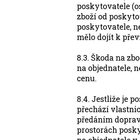
poskytovatele (o
zboží od poskyto
poskytovatele, ne
mělo dojít k přev
8.3. Škoda na zbo
na objednatele, 
cenu.
8.4. Jestliže je 
přechází vlastni
předáním dopravc
prostorách posky