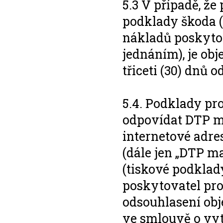
5.3 V případě, že
podklady škoda (
nákladů poskytov
jednáním), je obj
třiceti (30) dnů 
5.4. Podklady pr
odpovídat DTP m
internetové adre
(dále jen „DTP ma
(tiskové podkla
poskytovatel pro
odsouhlasení obj
ve smlouvě o vyt