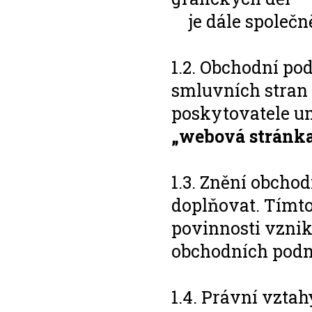
je dále společně
1.2. Obchodní po
smluvních stran
poskytovatele um
„webová stránk
1.3. Znění obcho
doplňovat. Tímt
povinnosti vznik
obchodních pod
1.4. Právní vzta