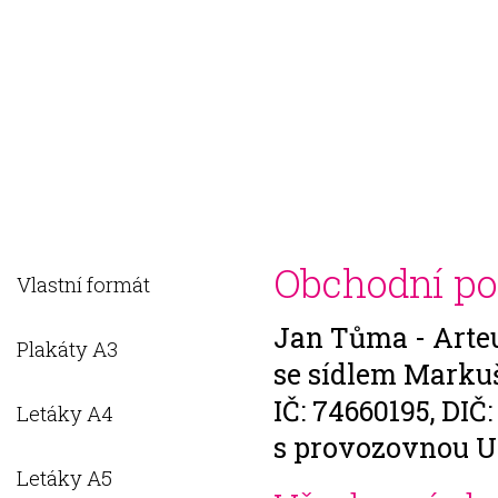
O NÁS
PRODUKTY
FAQ
KONTAKTY
REGISTR
Obchodní p
Vlastní formát
Jan Tůma - Arte
Plakáty A3
se sídlem Markuš
IČ: 74660195, DIČ
Letáky A4
s provozovnou U 
Letáky A5