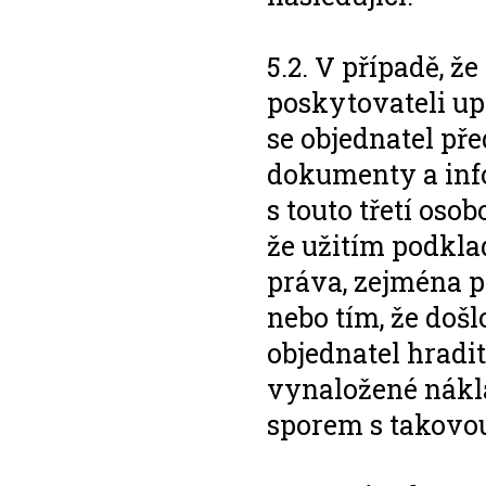
5.2. V případě, ž
poskytovateli upl
se objednatel př
dokumenty a inf
s touto třetí osob
že užitím podkla
práva, zejména 
nebo tím, že doš
objednatel hradi
vynaložené nákla
sporem s takovou