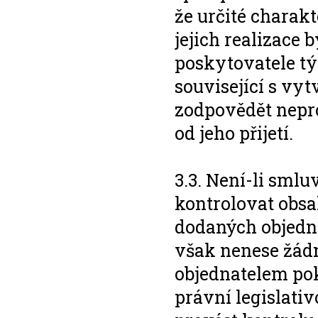
že určité charakt
jejich realizace 
poskytovatele tý
související s vyt
zodpovědět nepro
od jeho přijetí.
3.3. Není-li sml
kontrolovat obs
dodaných objedna
však nenese žád
objednatelem pok
právní legislati