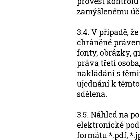
provést kontrolu
zamýšlenému úče
3.4. V případě, 
chráněné právem 
fonty, obrázky, 
práva třetí osoba
nakládání s těmi
ujednání k těmt
sdělena.
3.5. Náhled na po
elektronické pod
formátu *.pdf, *.