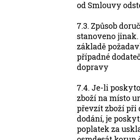
od Smlouvy odsto
7.3. Způsob doru
stanoveno jinak.
základě požadavk
případné dodate
dopravy
7.4. Je-li posky
zboží na místo u
převzít zboží při
dodání, je posky
poplatek za uskla
osmdesát korun č