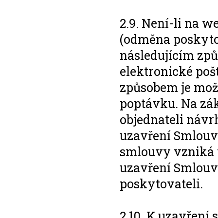
2.9. Není-li na 
(odměna poskyto
následujícím zp
elektronické poš
způsobem je mož
poptávku. Na zák
objednateli návr
uzavření Smlouvy
smlouvy vzniká v
uzavření Smlouvy
poskytovateli.
2.10. K uzavření