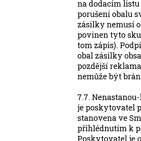
na dodacím listu
porušení obalu 
zásilky nemusí ob
povinen tyto skut
tom zápis). Podpi
obal zásilky obs
pozdější reklama
nemůže být brán 
7.7. Nenastanou-l
je poskytovatel p
stanovena ve Sml
přihlédnutím k p
Poskytovatel je 