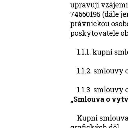
upravují vzájem
74660195 (dále j
právnickou osobo
poskytovatele ob
1.1.1. kupní sml
1.1.2. smlouvy o
1.1.3. smlouvy o
„Smlouva o vytv
Kupní smlouva, 
grafických děl