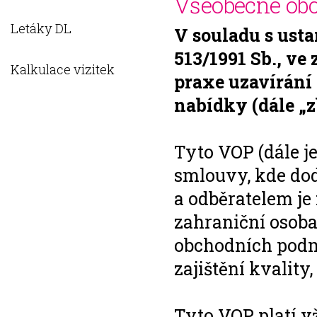
Všeobecné ob
Letáky DL
V souladu s ust
513/1991 Sb., ve
Kalkulace vizitek
praxe uzavírání
nabídky (dále „z
Tyto VOP (dále j
smlouvy, kde dod
a odběratelem je
zahraniční osoba 
obchodních podm
zajištění kvality
Tyto VOP platí v