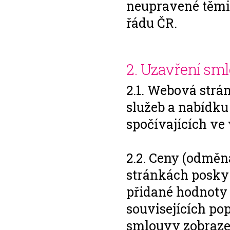
neupravené těmit
řádu ČR.
2. Uzavření sm
2.1. Webová strá
služeb a nabídku
spočívajících ve
2.2. Ceny (odměn
stránkách posky
přidané hodnoty 
souvisejících po
smlouvy zobraze