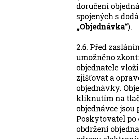
doručení objedn
spojených s dodá
„Objednávka“
).
2.6. Před zaslán
umožněno zkontro
objednatele vloži
zjišťovat a opra
objednávky. Obje
kliknutím na tla
objednávce jsou
Poskytovatel po 
obdržení objednat