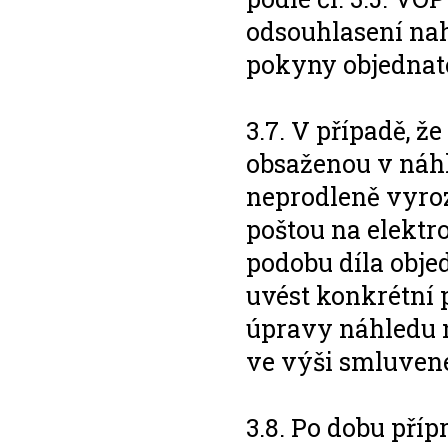
odsouhlasení nah
pokyny objednate
3.7. V případě, ž
obsaženou v náhl
neprodleně vyroz
poštou na elektr
podobu díla objed
uvést konkrétní 
úpravy náhledu 
ve výši smluvené
3.8. Po dobu pří