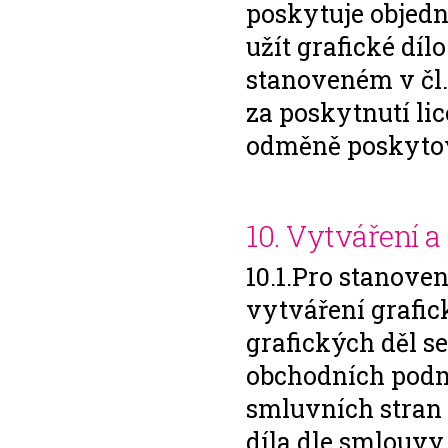
poskytuje objed
užít grafické dílo
stanoveném v čl
za poskytnutí li
odměně poskytova
10. Vytváření a
10.1.Pro stanove
vytváření grafic
grafických děl se
obchodních podm
smluvních stran
díla dle smlouvy 