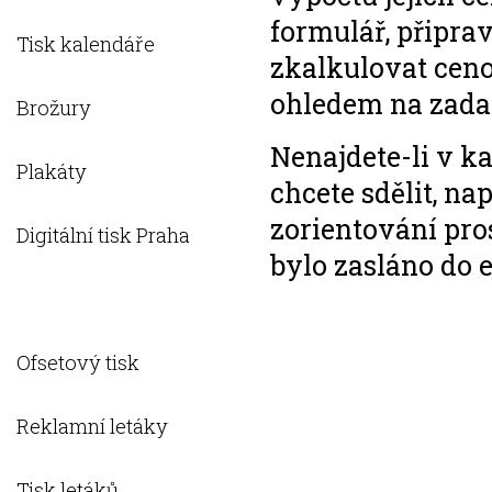
formulář, připra
Tisk kalendáře
zkalkulovat ceno
ohledem na zada
Brožury
Nenajdete-li v k
Plakáty
chcete sdělit, na
zorientování pro
Digitální tisk Praha
bylo zasláno do
Barevný digitální tisk
Ofsetový tisk
Reklamní letáky
Tisk letáků