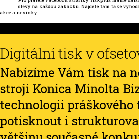
Pro přátele Facebook stránky Tiskplus máme dalš
slevy na každou zakázku. Najdete tam také výhod
akce a novinky.
Digitální tisk v ofset
Nabízíme Vám tisk na 
stroji Konica Minolta B
technologii práškového t
potisknout i strukturova
většinu současné konku