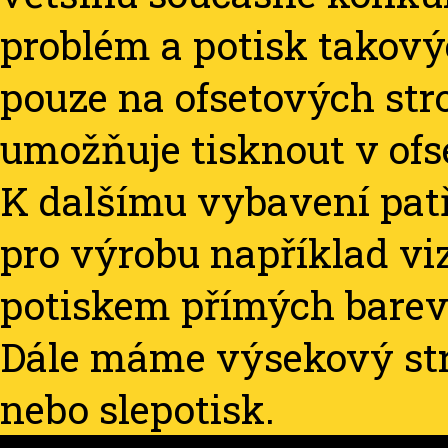
problém a potisk takov
pouze na ofsetových str
umožňuje tisknout v ofse
K dalšímu vybavení patř
pro výrobu například vi
potiskem přímých barev
Dále máme výsekový stro
nebo slepotisk.