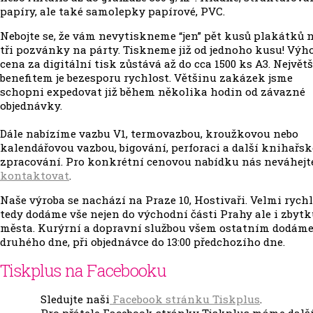
papíry, ale také samolepky papírové, PVC.
Nebojte se, že vám nevytiskneme “jen” pět kusů plakátků 
tři pozvánky na párty. Tiskneme již od jednoho kusu! Výh
cena za digitální tisk zůstává až do cca 1500 ks A3. Největ
benefitem je bezesporu rychlost. Většinu zakázek jsme
schopni expedovat již během několika hodin od závazné
objednávky.
Dále nabízíme vazbu V1, termovazbou, kroužkovou nebo
kalendářovou vazbou, bigování, perforaci a další knihařsk
zpracování. Pro konkrétní cenovou nabídku nás neváhejt
kontaktovat
.
Naše výroba se nachází na Praze 10, Hostivaři. Velmi rych
tedy dodáme vše nejen do východní části Prahy ale i zbyt
města. Kurýrní a dopravní službou všem ostatním dodáme
druhého dne, při objednávce do 13:00 předchozího dne.
Tiskplus na Facebooku
Sledujte naši
Facebook stránku Tiskplus
.