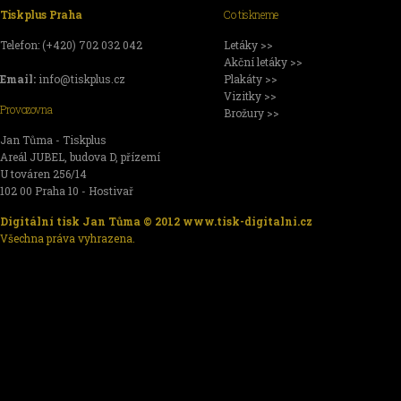
Tiskplus Praha
Co tiskneme
Telefon: (+420) 702 032 042
Letáky >>
Akční letáky >>
Email:
info@tiskplus.cz
Plakáty >>
Vizitky >>
Provozovna
Brožury >>
Jan Tůma - Tiskplus
Areál JUBEL, budova D, přízemí
U továren 256/14
102 00 Praha 10 - Hostivař
Digitální tisk Jan Tůma © 2012
www.tisk-digitalni.cz
Všechna práva vyhrazena.