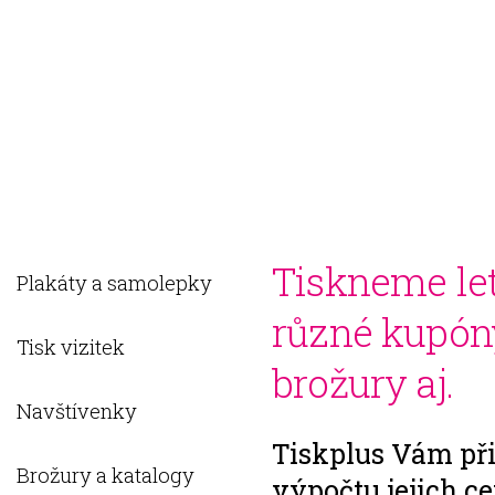
O NÁS
PRODUKTY
FAQ
KONTAKTY
REGISTR
Tiskneme let
Plakáty a samolepky
různé kupóny
Tisk vizitek
brožury aj.
Navštívenky
Tiskplus Vám při
Brožury a katalogy
výpočtu jejich c