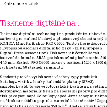
Kalkulace vizitek
Tiskneme digitálně na...
Tiskneme digitální technologíí na produkčním tiskovém
zařízení pro malonákladový a plnobarevný oboustranný t
KONICA Minolta Bizhub PRO C6000. Tento stroj je doporuč
i Evropskou asociací digitálního tisku - EDP (European
Digital Press Association). Tiskneme jak černobíle tak
barevně do formátu SRA3, potisknutelná plocha archu 310
440 mm. Bizhub PRO C6000 tiskne v rozlišení 1200 x 1200 d
rychlostí až 60 stránek za minutu.
S radostí pro vás vytiskneme všechny typy produktů -
katalogy, vizitky, letáky, kalendáře, plakáty (SRA3),
samolepky atd. To vše ve fotografické kvalitě a na většinu
dostupných materiálů! Nejen na speciální papíry pro digi
tisk, jako jsou např. Color Copy apod. Jsme schopni tiskn
na širokou nabídku papírů a materiálů, které nabízí Ospa
2
nebo Antalis až do gramáže 350 g/m
. Hladké, strukturova