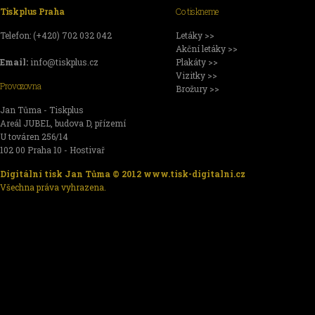
Tiskplus Praha
Co tiskneme
Telefon: (+420) 702 032 042
Letáky >>
Akční letáky >>
Email:
info@tiskplus.cz
Plakáty >>
Vizitky >>
Provozovna
Brožury >>
Jan Tůma - Tiskplus
Areál JUBEL, budova D, přízemí
U továren 256/14
102 00 Praha 10 - Hostivař
Digitální tisk Jan Tůma © 2012
www.tisk-digitalni.cz
Všechna práva vyhrazena.