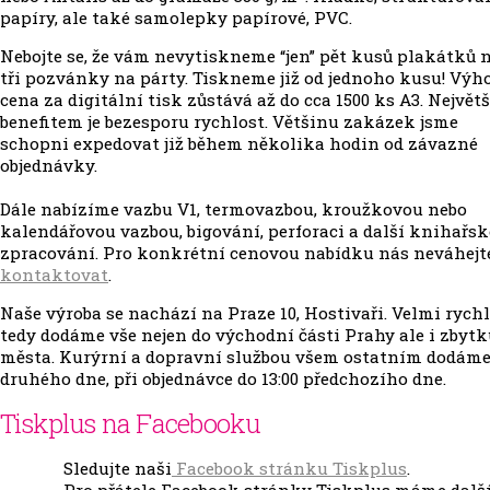
papíry, ale také samolepky papírové, PVC.
Nebojte se, že vám nevytiskneme “jen” pět kusů plakátků 
tři pozvánky na párty. Tiskneme již od jednoho kusu! Výh
cena za digitální tisk zůstává až do cca 1500 ks A3. Největ
benefitem je bezesporu rychlost. Většinu zakázek jsme
schopni expedovat již během několika hodin od závazné
objednávky.
Dále nabízíme vazbu V1, termovazbou, kroužkovou nebo
kalendářovou vazbou, bigování, perforaci a další knihařsk
zpracování. Pro konkrétní cenovou nabídku nás neváhejt
kontaktovat
.
Naše výroba se nachází na Praze 10, Hostivaři. Velmi rych
tedy dodáme vše nejen do východní části Prahy ale i zbyt
města. Kurýrní a dopravní službou všem ostatním dodáme
druhého dne, při objednávce do 13:00 předchozího dne.
Tiskplus na Facebooku
Sledujte naši
Facebook stránku Tiskplus
.