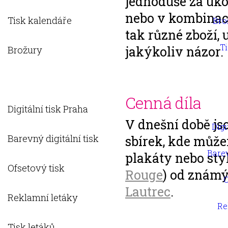
jednoduše za úko
nebo v kombinaci
Tisk kalendáře
Bro
tak různé zboží,
T
jakýkoliv názor.
Brožury
Plakáty
Cenná díla
Digitální tisk Praha
V dnešní době js
Digi
Barevný digitální tisk
sbírek, kde může
Barev
plakáty nebo sty
Ofsetový tisk
Rouge
) od známý
O
Lautrec
.
Reklamní letáky
Re
Tisk letáků