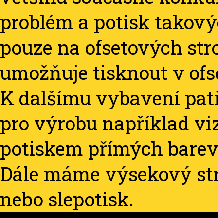
problém a potisk takov
pouze na ofsetových str
umožňuje tisknout v ofse
K dalšímu vybavení patř
pro výrobu například vi
potiskem přímých barev
Dále máme výsekový stro
nebo slepotisk.