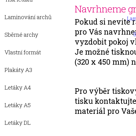
Navrhneme gr
Laminování archů
Lam
Pokud si nevíte 
pro Vás navrhnem
Sběrné archy
S
vyzdobit pokoj vl
Je možné tisknou
Vlastní formát
(320 x 450 mm) n
Plakáty A3
Letáky A4
Pro výběr tisko
tisku kontaktuj
Letáky A5
materiál pro Vaš
Letáky DL