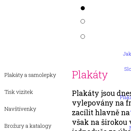
Jak
Sl
Plakáty
Plakáty a samolepky
Tisk vizitek
Plakáty jsou dne
Plak
vylepovány na f
Navštívenky
zacílit hlavně na
však na širokou 
Brožury a katalogy