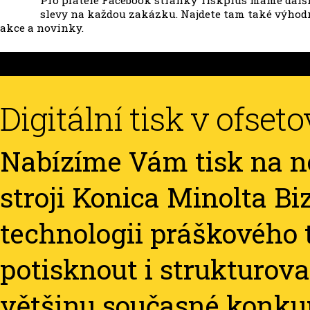
Pro přátele Facebook stránky Tiskplus máme dalš
slevy na každou zakázku. Najdete tam také výhod
akce a novinky.
Digitální tisk v ofset
Nabízíme Vám tisk na 
stroji Konica Minolta B
technologii práškového t
potisknout i strukturova
většinu současné konku