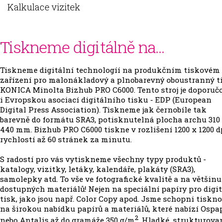
Kalkulace vizitek
Tiskneme digitálně na...
Tiskneme digitální technologíí na produkčním tiskovém
zařízení pro malonákladový a plnobarevný oboustranný t
KONICA Minolta Bizhub PRO C6000. Tento stroj je doporuč
i Evropskou asociací digitálního tisku - EDP (European
Digital Press Association). Tiskneme jak černobíle tak
barevně do formátu SRA3, potisknutelná plocha archu 310
440 mm. Bizhub PRO C6000 tiskne v rozlišení 1200 x 1200 d
rychlostí až 60 stránek za minutu.
S radostí pro vás vytiskneme všechny typy produktů -
katalogy, vizitky, letáky, kalendáře, plakáty (SRA3),
samolepky atd. To vše ve fotografické kvalitě a na většinu
dostupných materiálů! Nejen na speciální papíry pro digi
tisk, jako jsou např. Color Copy apod. Jsme schopni tiskn
na širokou nabídku papírů a materiálů, které nabízí Ospa
2
nebo Antalis až do gramáže 350 g/m
. Hladké, strukturova