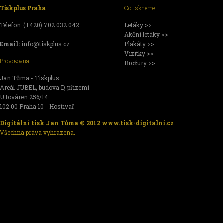
Tiskplus Praha
Co tiskneme
Telefon: (+420) 702 032 042
Letáky >>
Akční letáky >>
Email:
info@tiskplus.cz
Plakáty >>
Vizitky >>
Provozovna
Brožury >>
Jan Tůma - Tiskplus
Areál JUBEL, budova D, přízemí
U továren 256/14
102 00 Praha 10 - Hostivař
Digitální tisk Jan Tůma © 2012
www.tisk-digitalni.cz
Všechna práva vyhrazena.