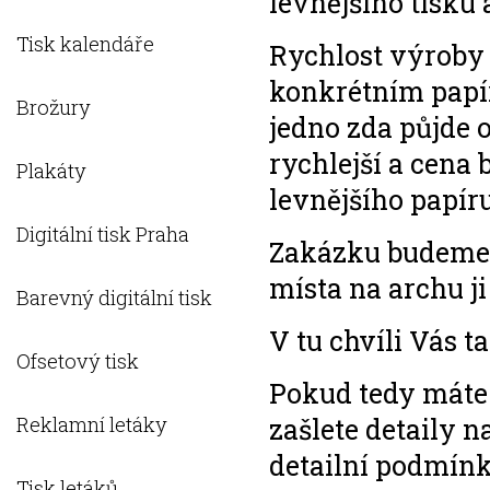
levnějšího tisku 
Tisk kalendáře
Rychlost výroby 
konkrétním papír
Brožury
jedno zda půjde 
rychlejší a cena
Plakáty
levnějšího papíru
Digitální tisk Praha
Zakázku budeme 
místa na archu j
Barevný digitální tisk
V tu chvíli Vás 
Ofsetový tisk
Pokud tedy máte 
Reklamní letáky
zašlete detaily 
detailní podmínk
Tisk letáků