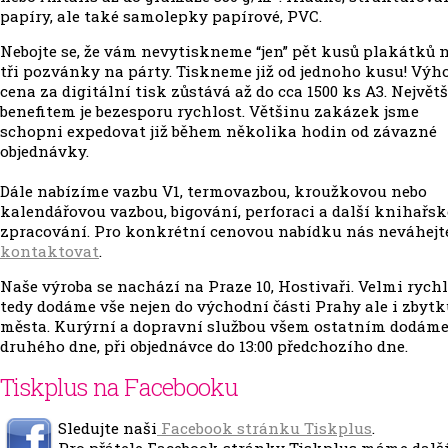
papíry, ale také samolepky papírové, PVC.
Nebojte se, že vám nevytiskneme “jen” pět kusů plakátků 
tři pozvánky na párty. Tiskneme již od jednoho kusu! Výh
cena za digitální tisk zůstává až do cca 1500 ks A3. Největ
benefitem je bezesporu rychlost. Většinu zakázek jsme
schopni expedovat již během několika hodin od závazné
objednávky.
Dále nabízíme vazbu V1, termovazbou, kroužkovou nebo
kalendářovou vazbou, bigování, perforaci a další knihařsk
zpracování. Pro konkrétní cenovou nabídku nás neváhejt
kontaktovat
.
Naše výroba se nachází na Praze 10, Hostivaři. Velmi rych
tedy dodáme vše nejen do východní části Prahy ale i zbyt
města. Kurýrní a dopravní službou všem ostatním dodáme
druhého dne, při objednávce do 13:00 předchozího dne.
Tiskplus na Facebooku
Sledujte naši
Facebook stránku Tiskplus
.