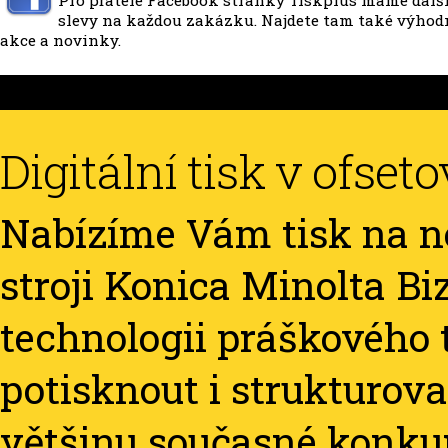
Pro přátele Facebook stránky Tiskplus máme dalš
slevy na každou zakázku. Najdete tam také výhod
akce a novinky.
Digitální tisk v ofset
Nabízíme Vám tisk na 
stroji Konica Minolta B
technologii práškového t
potisknout i strukturova
většinu současné konku