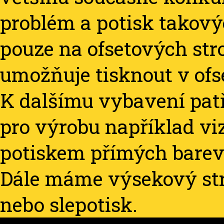
problém a potisk takov
pouze na ofsetových str
umožňuje tisknout v ofse
K dalšímu vybavení patř
pro výrobu například vi
potiskem přímých barev
Dále máme výsekový stro
nebo slepotisk.