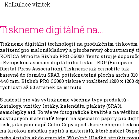
Kalkulace vizitek
Tiskneme digitálně na...
Tiskneme digitální technologíí na produkčním tiskovém
zařízení pro malonákladový a plnobarevný oboustranný t
KONICA Minolta Bizhub PRO C6000. Tento stroj je doporuč
i Evropskou asociací digitálního tisku - EDP (European
Digital Press Association). Tiskneme jak černobíle tak
barevně do formátu SRA3, potisknutelná plocha archu 310
440 mm. Bizhub PRO C6000 tiskne v rozlišení 1200 x 1200 d
rychlostí až 60 stránek za minutu.
S radostí pro vás vytiskneme všechny typy produktů -
katalogy, vizitky, letáky, kalendáře, plakáty (SRA3),
samolepky atd. To vše ve fotografické kvalitě a na většinu
dostupných materiálů! Nejen na speciální papíry pro digi
tisk, jako jsou např. Color Copy apod. Jsme schopni tiskn
na širokou nabídku papírů a materiálů, které nabízí Ospa
2
nebo Antalis až do gramáže 350 g/m
. Hladké, strukturova