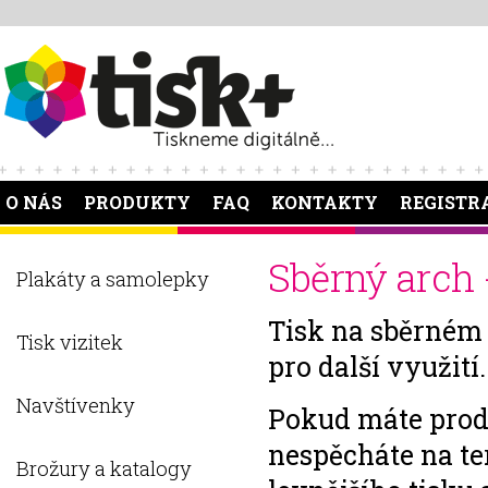
O NÁS
PRODUKTY
FAQ
KONTAKTY
REGISTR
Sběrný arch 
Plakáty a samolepky
Tisk na sběrném 
Tisk vizitek
pro další využití.
Navštívenky
Pokud máte produk
nespěcháte na t
Brožury a katalogy